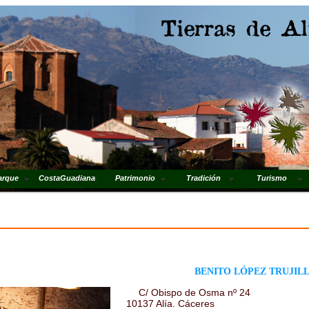
arque
CostaGuadiana
Patrimonio
Tradición
Turismo
BENITO LÓPEZ TRUJIL
C/ Obispo de Osma nº 24
10137 Alía. Cáceres