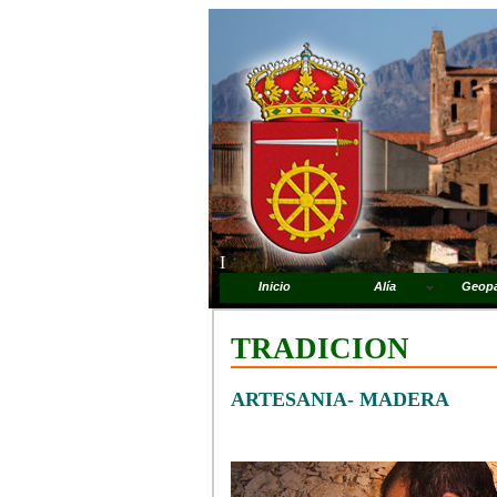
I
Inicio
Alía
Geop
TRADICION
ARTESANIA- MADERA